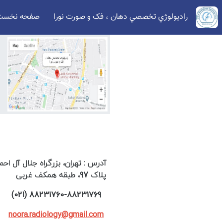
راديولوژي تخصصي دهان ، فک و صورت نورا
صفحه نخست
آدرس : تهران، بزرگراه جلال آل ا
پلاک 97، طبقه همکف غربی
88231760-88231769 (021)
noora.radiology@gmail.com